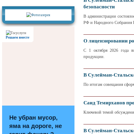
В Сулейман-Стальско
Фотогалерея
безопасности
В администрации состояло
РФ и Народного Собрания 
Решаем вместе
О лицензировании р
С 1 октября 2026 года в
продукции.
В Сулейман-Стальско
По итогам совещания сформ
Саид Темирханов пр
Ключевой темой обсуждения
Не убран мусор,
яма на дороге, не
В Сулейман-Стальск