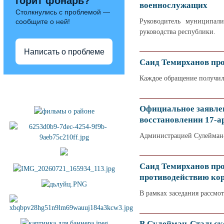
горит фонарь?
военнослужащих
Столкнулись с проблемой —
Руководитель муниципали
сообщите о ней!
руководства республики.
Написать о проблеме
Саид Темирханов про
Каждое обращение получил
Полезные ссылки
Официальное заявле
восстановлении 17-а
Администрацией Сулейман-С
Саид Темирханов пр
противодействию ко
В рамках заседания рассмо
В Сулейман-Стальско