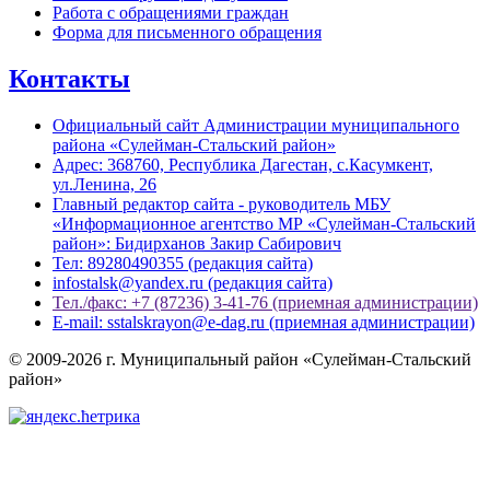
Работа с обращениями граждан
Форма для письменного обращения
Контакты
Официальный сайт Администрации муниципального
района «Сулейман-Стальский район»
Адрес: 368760, Республика Дагестан, с.Касумкент,
ул.Ленина, 26
Главный редактор сайта - руководитель МБУ
«Информационное агентство МР «Сулейман-Стальский
район»: Бидирханов Закир Сабирович
Тел: 89280490355 (редакция сайта)
infostalsk@yandex.ru (редакция сайта)
Тел./факс: +7 (87236) 3-41-76 (приемная администрации)
E-mail: sstalskrayon@e-dag.ru (приемная администрации)
© 2009-2026 г. Муниципальный район «Сулейман-Стальский
район»