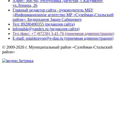
Адрес: 368760, Республика Дагестан, с.Касумкент,
ул.Ленина, 26
Главный редактор сайта - руководитель МБУ
«Информационное агентство МР «Сулейман-Стальский
район»: Бидирханов Закир Сабирович
Тел: 89280490355 (редакция сайта)
infostalsk@yandex.ru (редакция сайта)
Тел./факс: +7 (87236) 3-41-76 (приемная администрации)
E-mail: sstalskrayon@e-dag.ru (приемная администрации)
© 2009-2026 г. Муниципальный район «Сулейман-Стальский
район»