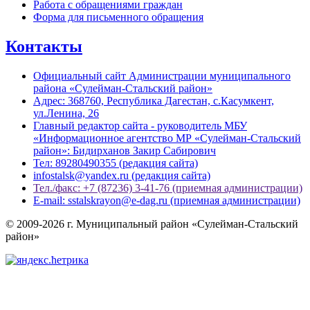
Работа с обращениями граждан
Форма для письменного обращения
Контакты
Официальный сайт Администрации муниципального
района «Сулейман-Стальский район»
Адрес: 368760, Республика Дагестан, с.Касумкент,
ул.Ленина, 26
Главный редактор сайта - руководитель МБУ
«Информационное агентство МР «Сулейман-Стальский
район»: Бидирханов Закир Сабирович
Тел: 89280490355 (редакция сайта)
infostalsk@yandex.ru (редакция сайта)
Тел./факс: +7 (87236) 3-41-76 (приемная администрации)
E-mail: sstalskrayon@e-dag.ru (приемная администрации)
© 2009-2026 г. Муниципальный район «Сулейман-Стальский
район»