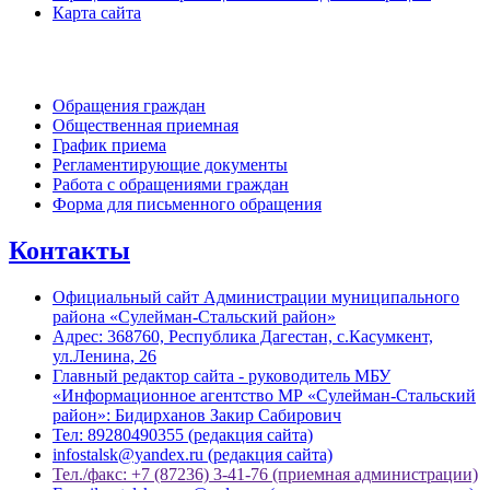
Карта сайта
Обратная связь
Обращения граждан
Общественная приемная
График приема
Регламентирующие документы
Работа с обращениями граждан
Форма для письменного обращения
Контакты
Официальный сайт Администрации муниципального
района «Сулейман-Стальский район»
Адрес: 368760, Республика Дагестан, с.Касумкент,
ул.Ленина, 26
Главный редактор сайта - руководитель МБУ
«Информационное агентство МР «Сулейман-Стальский
район»: Бидирханов Закир Сабирович
Тел: 89280490355 (редакция сайта)
infostalsk@yandex.ru (редакция сайта)
Тел./факс: +7 (87236) 3-41-76 (приемная администрации)