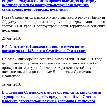
Нариман Абдулмуталибов провел выездную проверку
реализации мер по благоустройству и соблюдению
санитарных норм сельских поселений
Глава Сулейман-Стальского муниципального района Нариман
Абдулмуталибов провел выездную проверку санитарного
состояния и уровня благоустроенности территорий сельских
поселений.
20 мая 2016
В библиотеке с.Эминхюр состоялся вечер поэзии,
посвященный 147-летию Сулеймана Стальского
На базе Эминхюрской сельской библиотеки 18 мая 2016 года
для читателей –учащихся общеобразовательной школы был
проведен литературный вечер «Звезда лезгинской поэзии»,
посвященный традиционному Дню поэзии Сулеймана
Стальского.
19 мая 2016
В Сулейман-Стальском районе состоялся традиционный
турнир по вольной борьбе, приуроченный к 147-летию
классика дагестанской поэзии Сулеймана Стальского