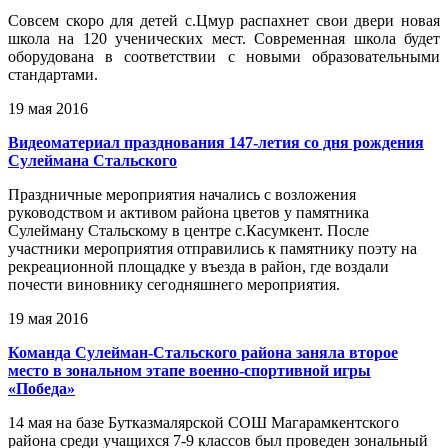
Совсем скоро для детей с.Цмур распахнет свои двери новая
школа на 120 ученических мест. Современная школа будет
оборудована в соответствии с новыми образовательными
стандартами.
19 мая 2016
Видеоматериал празднования 147-летия со дня рождения
Сулеймана Стальского
Праздничные мероприятия начались с возложения
руководством и активом района цветов у памятника
Сулейману Стальскому в центре с.Касумкент. После
участники мероприятия отправились к памятнику поэту на
рекреационной площадке у въезда в район, где воздали
почести виновнику сегодняшнего мероприятия.
19 мая 2016
Команда Сулейман-Стальского района заняла второе
место в зональном этапе военно-спортивной игры
«Победа»
14 мая на базе Бутказмалярской СОШ Магарамкентского
района среди учащихся 7-9 классов был проведен зональный