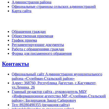
Администрация района
Официальные страницы сельских администраций
Карта сайта
Обратная связь
Обращения граждан
Общественная приемная
График приема
Регламентирующие документы
Работа с обращениями граждан
Форма для письменного обращения
Контакты
Официальный сайт Администрации муниципального
района «Сулейман-Стальский район»
Адрес: 368760, Республика Дагестан, с.Касумкент,
ул.Ленина, 26
Главный редактор сайта - руководитель МБУ
«Информационное агентство МР «Сулейман-Стальский
район»: Бидирханов Закир Сабирович
Тел: 89280490355 (редакция сайта)