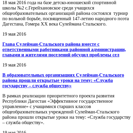
18 мая 2016 года на базе детско-юношеской спортивной
школы №2 с.Герейхановское среди учащихся
общеобразовательных организаций района состоялся турнир
по вольной борьбе, посвященный 147-летию народного поэта
Дагестана, Гомера ХХ века Сулеймана Стальского.
19 мая 2016
Глава Сулейман-Стальского района вместе с
ответственными работниками районной администрации,
главами и жителями поселений обсудил проблемы сел
19 мая 2016
В образовательных организациях Сулейман-Стальского
района прошли открытые уроки на тему: «Служба
государству – служба обществу»
В рамках реализации приоритетного проекта развития
Республики Дагестан «Эффективное государственное
управление» с учащимися старших классов
общеобразовательных учреждений Сулейман-Стальского
района прошли открытые уроки на тему: «Служба государству
– служба обществу».
19 мая 2016