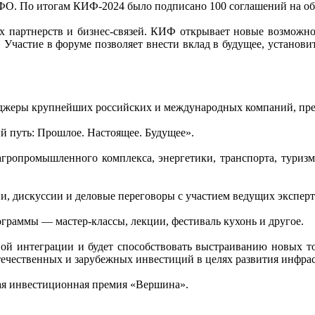
О. По итогам КИФ-2024 было подписано 100 соглашений на общ
 партнерств и бизнес-связей. КИФ открывает новые возможнос
Участие в форуме позволяет внести вклад в будущее, установи
неджеры крупнейших российских и международных компаний, пре
й путь: Прошлое. Настоящее. Будущее».
гропромышленного комплекса, энергетики, транспорта, туризм
ии, дискуссии и деловые переговоры с участием ведущих экспер
раммы — мастер-классы, лекции, фестиваль кухонь и другое.
й интеграции и будет способствовать выстраиванию новых то
течественных и зарубежных инвестиций в целях развития инфра
ая инвестиционная премия «Вершина».