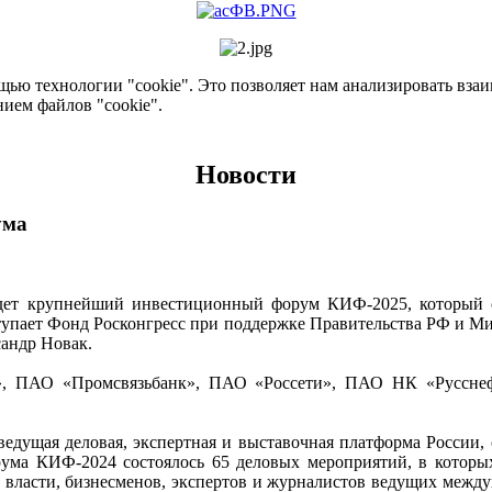
ью технологии "cookie". Это позволяет нам анализировать взаим
нием файлов "cookie".
Новости
ума
 крупнейший инвестиционный форум КИФ-2025, который собе
тупает Фонд Росконгресс при поддержке Правительства РФ и Ми
сандр Новак.
, ПАО «Промсвязьбанк», ПАО «Россети», ПАО НК «Русснеф
 ведущая деловая, экспертная и выставочная платформа Росси
ума КИФ-2024 состоялось 65 деловых мероприятий, в которых
в власти, бизнесменов, экспертов и журналистов ведущих межд