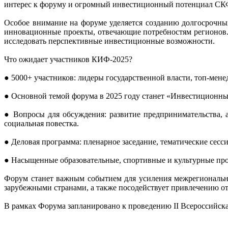
интерес к форуму и огромный инвестиционный потенциал СКФ
Особое внимание на форуме уделяется созданию долгосрочных
инновационные проекты, отвечающие потребностям регионов. 
исследовать перспективные инвестиционные возможности.
Что ожидает участников КИФ-2025?
● 5000+ участников: лидеры государственной власти, топ-ме
● Основной темой форума в 2025 году станет «Инвестиционны
● Вопросы для обсуждения: развитие предпринимательства, а
социальная повестка.
● Деловая программа: пленарное заседание, тематические сесс
● Насыщенные образовательные, спортивные и культурные прог
Форум станет важным событием для усиления межрегионально
зарубежными странами, а также посодействует привлечению о
В рамках Форума запланировано к проведению II Всероссийск