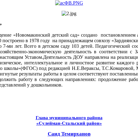
»
дение «Новомакинский детский сад» создано постановлением
 90 построено в 1978 году на принадлежащем совхозу «Зардиянск
 7-ми лет. Всего в детском саду 103 детей. Педагогический сос
зяйственно-экономическую деятельность в соответствии с 
настоящим Уставом.Деятельность ДОУ направлена на реализацию
-физическое, интеллектуальное и личностное развитие каждог
до школы»(ФГОС) под редакцией Н.Е.Вераксы, Т.С.Комаровой, М
тигнутые результаты работы в целом соответствуют поставленным
одолжить работу в следующих направлениях: продолжение раб
едставлений у дошкольников.
Глава муниципального района
«Сулейман-Стальский район»
Саид Темирханов