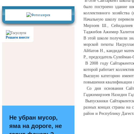
Фотогалерея
В селе Сайтаркент школа ф
было построено здание шк
коллективного хозяйства (
Начальную школу перевели
Мирзоев Ш., Сейидалиев 
Таджибов Ажимир Халитов
Решаем вместе
В этой школе получили зн
морской пехоты Насрулла
Айбатов Н., кандидат мате
Р., председатель Сулейман-
В 2008 году Сайтаркентск
которой работает коллектив
Высшую категорию имеют 
повышения квалификации в 
Со дня основания Сайта
Гаджимирзоев Назидин Га
Выпускники Сайтаркентско
разных концах страны на с
район и Республику Дагест
Не убран мусор,
яма на дороге, не