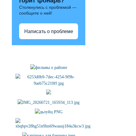
горит фонарь?
Столкнулись с проблемой —
сообщите о ней!
Написать о проблеме
Полезные ссылки