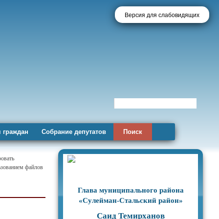
Версия для слабовидящих
 граждан
Собрание депутатов
Поиск
ровать
льзованием файлов
Глава муниципального района
«Сулейман-Стальский район»
Саид Темирханов