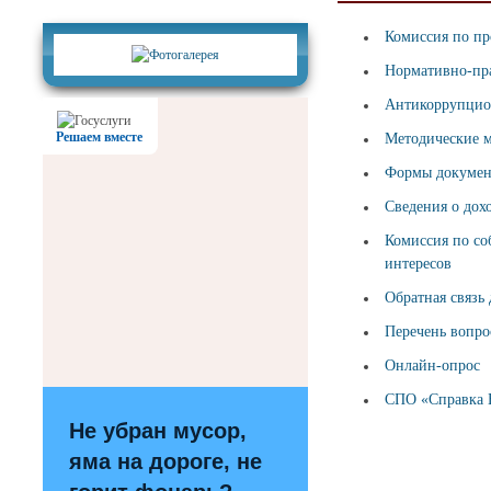
Фотогалерея
Комиссия по п
Нормативно-пра
Антикоррупцио
Решаем вместе
Методические 
Формы документ
Сведения о дох
Комиссия по со
интересов
Обратная связь
Перечень вопро
Онлайн-опрос
СПО «Справка 
Не убран мусор,
яма на дороге, не