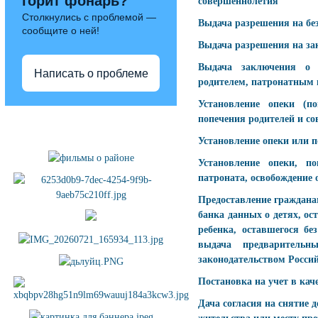
горит фонарь?
совершеннолетия
Столкнулись с проблемой —
Выдача разрешения на бе
сообщите о ней!
Выдача разрешения на за
Выдача заключения о 
Написать о проблеме
родителем, патронатным 
Установление опеки (п
Полезные ссылки
попечения родителей и с
Установление опеки или п
Установление опеки, по
патроната, освобождение 
Предоставление гражданам
банка данных о детях, ос
ребенка, оставшегося бе
выдача предварительн
законодательством Росси
Постановка на учет в кач
Дача согласия на снятие д