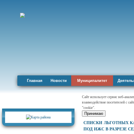
Главная
Новости
Муниципалитет
Деятель
Сайт использует сервис веб-анал
взаимодействие посетителей с сай
Карта района
"cookie".
Принимаю
СПИСКИ ЛЬГОТНЫХ К
ПОД ИЖС В РАЗРЕЗЕ 