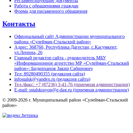
Регламентирующие документы
Работа с обращениями граждан
Форма для письменного обращения
Контакты
Официальный сайт Администрации муниципального
района «Сулейман-Стальский район»
Адрес: 368760, Республика Дагестан, с.Касумкент,
ул.Ленина, 26
Главный редактор сайта - руководитель МБУ
«Информационное агентство МР «Сулейман-Стальский
район»: Бидирханов Закир Сабирович
Тел: 89280490355 (редакция сайта)
infostalsk@yandex.ru (редакция сайта)
Тел./факс: +7 (87236) 3-41-76 (приемная администрации)
E-mail: sstalskrayon@e-dag.ru (приемная администрации)
© 2009-2026 г. Муниципальный район «Сулейман-Стальский
район»