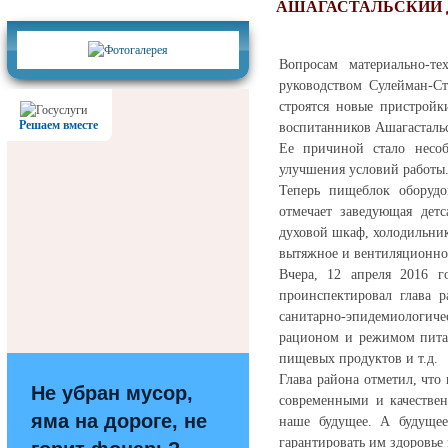
Фотогалерея
АШАГАСТАЛЬСКИЙ 
Вопросам материально-те
руководством Сулейман-Ст
строятся новые пристройк
Решаем вместе
воспитанников Ашагастальс
Ее причиной стало несоб
улучшения условий работы
Теперь пищеблок оборудо
отмечает заведующая детс
духовой шкаф, холодильни
вытяжное и вентиляционное
Вчера, 12 апреля 2016 г
проинспектировал глава 
санитарно-эпидемиологич
рационом и режимом пита
пищевых продуктов и т.д.
Глава района отметил, что 
Не убран мусор,
современными и качестве
яма на дороге, не
наше будущее. А будуще
гарантировать им здоровье 