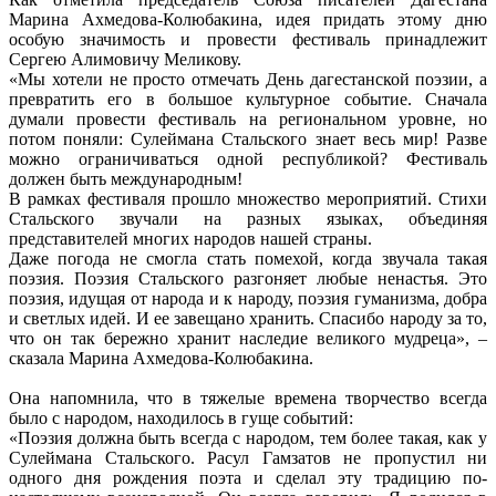
Марина Ахмедова-Колюбакина, идея придать этому дню
особую значимость и провести фестиваль принадлежит
Сергею Алимовичу Меликову.
«Мы хотели не просто отмечать День дагестанской поэзии, а
превратить его в большое культурное событие. Сначала
думали провести фестиваль на региональном уровне, но
потом поняли: Сулеймана Стальского знает весь мир! Разве
можно ограничиваться одной республикой? Фестиваль
должен быть международным!
В рамках фестиваля прошло множество мероприятий. Стихи
Стальского звучали на разных языках, объединяя
представителей многих народов нашей страны.
Даже погода не смогла стать помехой, когда звучала такая
поэзия. Поэзия Стальского разгоняет любые ненастья. Это
поэзия, идущая от народа и к народу, поэзия гуманизма, добра
и светлых идей. И ее завещано хранить. Спасибо народу за то,
что он так бережно хранит наследие великого мудреца», –
сказала Марина Ахмедова-Колюбакина.
Она напомнила, что в тяжелые времена творчество всегда
было с народом, находилось в гуще событий:
«Поэзия должна быть всегда с народом, тем более такая, как у
Сулеймана Стальского. Расул Гамзатов не пропустил ни
одного дня рождения поэта и сделал эту традицию по-