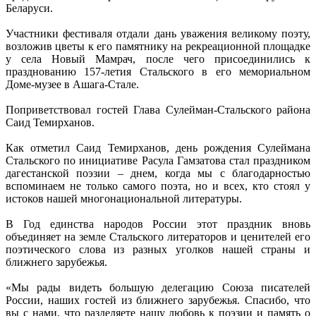
Беларуси.
Участники фестиваля отдали дань уважения великому поэту,
возложив цветы к его памятнику на рекреационной площадке
у села Новый Мамрач, после чего присоединились к
празднованию 157-летия Стальского в его мемориальном
Доме-музее в Ашага-Стале.
Поприветствовал гостей Глава Сулейман-Стальского района
Саид Темирханов.
Как отметил Саид Темирханов, день рождения Сулеймана
Стальского по инициативе Расула Гамзатова стал праздником
дагестанской поэзии – днем, когда мы с благодарностью
вспоминаем не только самого поэта, но и всех, кто стоял у
истоков нашей многонациональной литературы.
В Год единства народов России этот праздник вновь
объединяет на земле Стальского литераторов и ценителей его
поэтического слова из разных уголков нашей страны и
ближнего зарубежья.
«Мы рады видеть большую делегацию Союза писателей
России, наших гостей из ближнего зарубежья. Спасибо, что
вы с нами, что разделяете нашу любовь к поэзии и память о