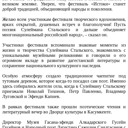
великом земляке. Уверен, что фестиваль «Истоки» станет
доброй традицией, объединяющей народы и поколения.
Желаю всем участникам фестиваля творческого вдохновения,
ярких открытий, душевных встреч и благополучия! Пусть
поэзия Сулеймана Стальского и дальше объединяет
многонациональный российский народ», – сказал он.
Участники фестиваля вспоминали знаковые моменты из
жизни и творчества Сулеймана Стальского, знакомились с
уникальными музейными реликвиями и говорили о его
огромном вкладе в развитие дагестанской литературы и
сохранение национального культурного наследия.
Особую атмосферу создало традиционное чаепитие под
тутовым деревом, которое когда-то посадил сам поэт. Именно
здесь собирались жители села, когда к Сулейману Стальскому
приезжали Николай Тихонов, Петр Павленко, Владимир
Луговской и Эфенди Капиев.
В рамках фестиваля также прошли поэтические чтения и
литературный вечер во Дворце культуры в Касумкенте.
Директор Музея Гасана-эфенди Алкадарского Гусейн
Гусейнов и Народный поэт Дагестана Сажидин Саидгасанов с