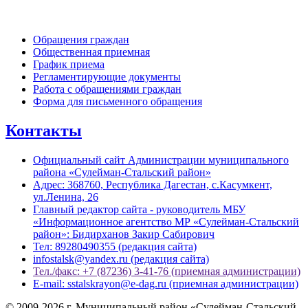
Обратная связь
Обращения граждан
Общественная приемная
График приема
Регламентирующие документы
Работа с обращениями граждан
Форма для письменного обращения
Контакты
Официальный сайт Администрации муниципального
района «Сулейман-Стальский район»
Адрес: 368760, Республика Дагестан, с.Касумкент,
ул.Ленина, 26
Главный редактор сайта - руководитель МБУ
«Информационное агентство МР «Сулейман-Стальский
район»: Бидирханов Закир Сабирович
Тел: 89280490355 (редакция сайта)
infostalsk@yandex.ru (редакция сайта)
Тел./факс: +7 (87236) 3-41-76 (приемная администрации)
E-mail: sstalskrayon@e-dag.ru (приемная администрации)
© 2009-2026 г. Муниципальный район «Сулейман-Стальский