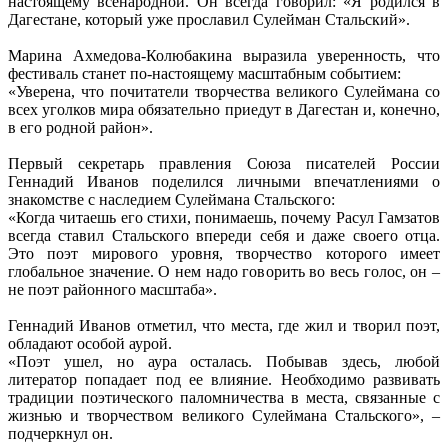
настоящему всенародной. Он всегда говорил: «Я родился в
Дагестане, который уже прославил Сулейман Стальский».
Марина Ахмедова-Колюбакина выразила уверенность, что
фестиваль станет по-настоящему масштабным событием:
«Уверена, что почитатели творчества великого Сулеймана со
всех уголков мира обязательно приедут в Дагестан и, конечно,
в его родной район».
Первый секретарь правления Союза писателей России
Геннадий Иванов поделился личными впечатлениями о
знакомстве с наследием Сулеймана Стальского:
«Когда читаешь его стихи, понимаешь, почему Расул Гамзатов
всегда ставил Стальского впереди себя и даже своего отца.
Это поэт мирового уровня, творчество которого имеет
глобальное значение. О нем надо говорить во весь голос, он –
не поэт районного масштаба».
Геннадий Иванов отметил, что места, где жил и творил поэт,
обладают особой аурой.
«Поэт ушел, но аура осталась. Побывав здесь, любой
литератор попадает под ее влияние. Необходимо развивать
традиции поэтического паломничества в места, связанные с
жизнью и творчеством великого Сулеймана Стальского», –
подчеркнул он.