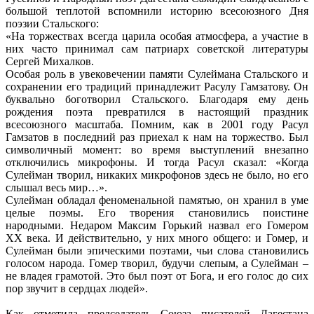
большой теплотой вспомнили историю всесоюзного Дня
поэзии Стальского:
«На торжествах всегда царила особая атмосфера, а участие в
них часто принимал сам патриарх советской литературы
Сергей Михалков.
Особая роль в увековечении памяти Сулеймана Стальского и
сохранении его традиций принадлежит Расулу Гамзатову. Он
буквально боготворил Стальского. Благодаря ему день
рождения поэта превратился в настоящий праздник
всесоюзного масштаба. Помним, как в 2001 году Расул
Гамзатов в последний раз приехал к нам на торжество. Был
символичный момент: во время выступлений внезапно
отключились микрофоны. И тогда Расул сказал: «Когда
Сулейман творил, никаких микрофонов здесь не было, но его
слышал весь мир…».
Сулейман обладал феноменальной памятью, он хранил в уме
целые поэмы. Его творения становились поистине
народными. Недаром Максим Горький назвал его Гомером
XX века. И действительно, у них много общего: и Гомер, и
Сулейман были эпическими поэтами, чьи слова становились
голосом народа. Гомер творил, будучи слепым, а Сулейман –
не владея грамотой. Это был поэт от Бога, и его голос до сих
пор звучит в сердцах людей».
Как отметила председатель Союза писателей Дагестана