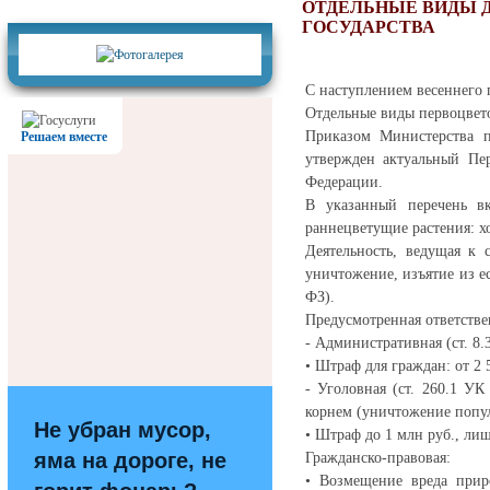
Фотогалерея
ОТДЕЛЬНЫЕ ВИДЫ 
ГОСУДАРСТВА
С наступлением весеннего 
Отдельные виды первоцвето
Приказом Министерства п
Решаем вместе
утвержден актуальный Пер
Федерации.
В указанный перечень вк
раннецветущие растения: хо
Деятельность, ведущая к 
уничтожение, изъятие из ес
ФЗ).
Предусмотренная ответстве
- Административная (ст. 8
• Штраф для граждан: от 2 5
- Уголовная (ст. 260.1 У
корнем (уничтожение попу
Не убран мусор,
• Штраф до 1 млн руб., лиш
яма на дороге, не
Гражданско-правовая:
• Возмещение вреда прир