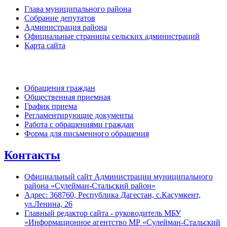
Глава муниципального района
Собрание депутатов
Администрация района
Официальные страницы сельских администраций
Карта сайта
Обратная связь
Обращения граждан
Общественная приемная
График приема
Регламентирующие документы
Работа с обращениями граждан
Форма для письменного обращения
Контакты
Официальный сайт Администрации муниципального
района «Сулейман-Стальский район»
Адрес: 368760, Республика Дагестан, с.Касумкент,
ул.Ленина, 26
Главный редактор сайта - руководитель МБУ
«Информационное агентство МР «Сулейман-Стальский