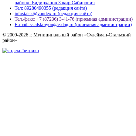
район»: Бидирханов Закир Сабирович
Тел: 89280490355 (редакция сайта)
infostalsk@yandex.ru (редакция сайта)
Тел./факс: +7 (87236) 3-41-76 (приемная администрации)
E-mail: sstalskrayon@e-dag.ru (приемная администрации)
© 2009-2026 г. Муниципальный район «Сулейман-Стальский
район»