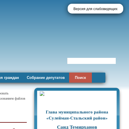
Версия для слабовидящих
я граждан
Собрание депутатов
Поиск
ровать
льзованием файлов
Глава муниципального района
«Сулейман-Стальский район»
Саид Темирханов