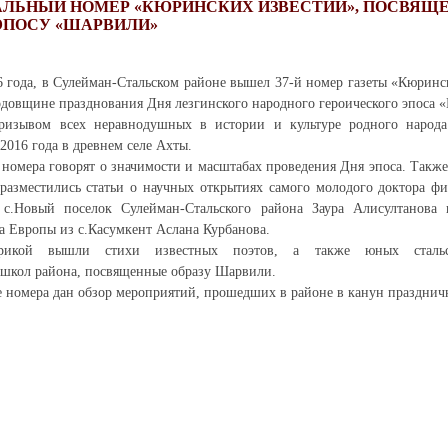
ЛЬНЫЙ НОМЕР «КЮРИНСКИХ ИЗВЕСТИЙ», ПОСВЯЩ
ЭПОСУ «ШАРВИЛИ»
6 года, в Сулейман-Стальском районе вышел 37-й номер газеты «Кюринс
довщине празднования Дня лезгинского народного героического эпоса 
призывом всех неравнодушных в истории и культуре родного народ
2016 года в древнем селе Ахты.
омера говорят о значимости и масштабах проведения Дня эпоса. Также
азместились статьи о научных открытиях самого молодого доктора фи
 с.Новый поселок Сулейман-Стальского района Заура Алисултанова
 Европы из с.Касумкент Аслана Курбанова.
икой вышли стихи известных поэтов, а также юных стальск
 школ района, посвященные образу Шарвили.
е номера дан обзор мероприятий, прошедших в районе в канун празднич