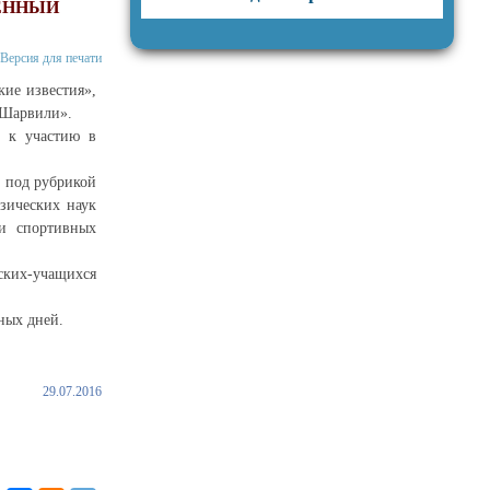
ЕННЫЙ
Версия для печати
кие известия»,
«Шарвили».
а к участию в
 под рубрикой
зических наук
 и спортивных
их-учащихся
ных дней.
29.07.2016