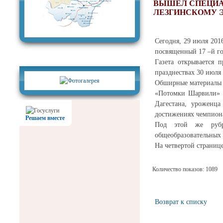
ВЫШЕЛ СПЕЦИА
ЛЕЗГИНСКОМУ 
Сегодня, 29 июля 201
посвященный 17 –й го
Фотогалерея
Газета открывается 
празднествах 30 июля 
Обширные материалы н
«Потомки Шарвили» р
Дагестана, уроженца
достижениях чемпиона
Решаем вместе
Под этой же рубр
общеобразовательных
На четвертой страниц
Количество показов: 1089
Возврат к списку