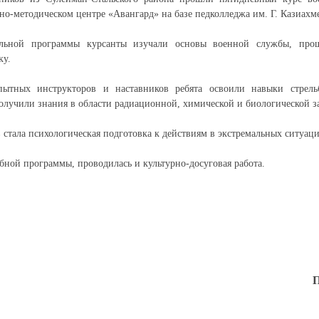
но-методическом центре «Авангард» на базе педколледжа им. Г. Казиахме
ельной программы курсанты изучали основы военной службы, про
ку.
пытных инструкторов и наставников ребята освоили навыки стрель
получили знания в области радиационной, химической и биологической 
 стала психологическая подготовка к действиям в экстремальных ситуаци
ной программы, проводилась и культурно-досуговая работа.
П