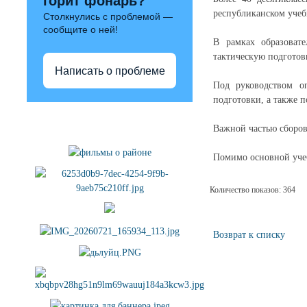
горит фонарь?
республиканском учеб
Столкнулись с проблемой —
сообщите о ней!
В рамках образоват
тактическую подготов
Написать о проблеме
Под руководством о
подготовки, а также 
Полезные ссылки
Важной частью сборов
Помимо основной учеб
Количество показов: 364
Возврат к списку